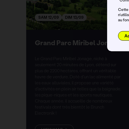
Cette 
n’util
SAM 12/09
DIM 13/09
au fon
A
Grand Parc Miribel Jonage
Le Grand Parc Miribel Jonage, niché à
seulement 20 minutes de Lyon, s'étend sur
plus de 2200 hectares, offrant un véritable
havre de verdure. Doté d'un lac alimenté par
les eaux alluviales, il propose une variété
d'activités en plein air telles que la baignade,
les pique-niques et les sports nautiques.
Chaque année, il accueille de nombreux
festivals dont très bientôt le Brunch
Electronik !