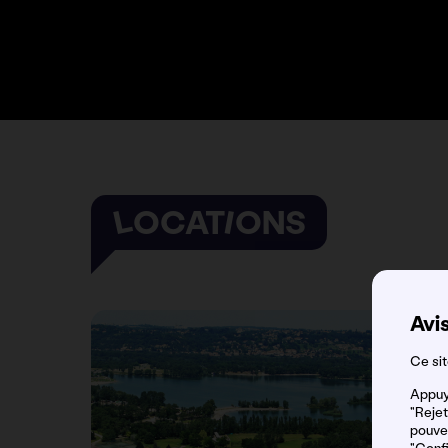
LOCATIONS
Avis
Ce sit
Appuye
"Rejet
pouvez
"Confi