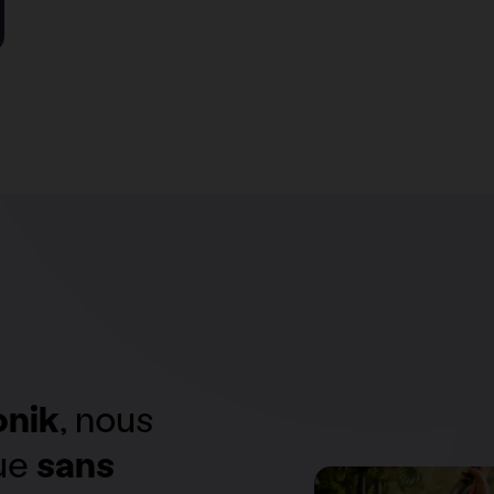
onik
, nous
que
sans