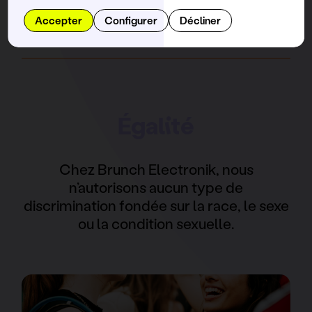
Accepter
Configurer
Décliner
Égalité
Chez Brunch Electronik, nous
n’autorisons aucun type de
discrimination fondée sur la race, le sexe
ou la condition sexuelle.