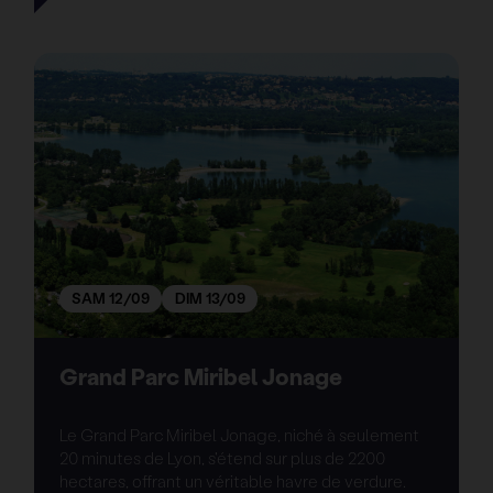
SAM 12/09
DIM 13/09
Grand Parc Miribel Jonage
Le Grand Parc Miribel Jonage, niché à seulement
20 minutes de Lyon, s'étend sur plus de 2200
hectares, offrant un véritable havre de verdure.