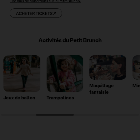
Lire plus de conditions sur le Petit Brunch.
ACHETER TICKETS
Activités du Petit Brunch
Maquillage
Min
fantaisie
Jeux de ballon
Trampolines