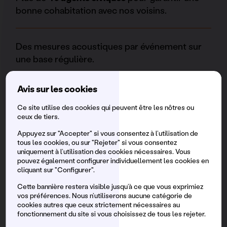
bonne cohabitation avec nos voisins.
Des mesures acoustiques par événement sur
une base régulière.
Avis sur les cookies
Social Fooding est la fondation du festival qui
vise à réduire la faim à Barcelone en collectant
Ce site utilise des cookies qui peuvent être les nôtres ou
ceux de tiers.
les excédents alimentaires des restaurants
collaborateurs et en les distribuant, par
Appuyez sur "Accepter" si vous consentez à l’utilisation de
tous les cookies, ou sur "Rejeter" si vous consentez
l’intermédiaire de bénévoles, à diverses
uniquement à l’utilisation des cookies nécessaires. Vous
associations et ONG de la ville. Nous avons
pouvez également configurer individuellement les cookies en
récupéré plus de 37 tonnes de nourriture.
cliquant sur "Configurer".
Cette bannière restera visible jusqu’à ce que vous exprimiez
vos préférences. Nous n’utiliserons aucune catégorie de
cookies autres que ceux strictement nécessaires au
fonctionnement du site si vous choisissez de tous les rejeter.