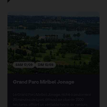
SAM 12/09
DIM 13/09
Grand Parc Miribel Jonage
Le Grand Parc Miribel Jonage, niché à seulement
20 minutes de Lyon, s'étend sur plus de 2200
hectares, offrant un véritable havre de verdure.