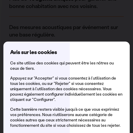
bonne cohabitation avec nos voisins.
Des mesures acoustiques par événement sur
une base régulière.
Avis sur les cookies
Social Fooding est la fondation du festival qui
vise à réduire la faim à Barcelone en collectant
Ce site utilise des cookies qui peuvent être les nôtres ou
ceux de tiers.
les excédents alimentaires des restaurants
collaborateurs et en les distribuant, par
Appuyez sur "Accepter" si vous consentez à l’utilisation de
tous les cookies, ou sur "Rejeter" si vous consentez
l’intermédiaire de bénévoles, à diverses
uniquement à l’utilisation des cookies nécessaires. Vous
associations et ONG de la ville. Nous avons
pouvez également configurer individuellement les cookies en
récupéré plus de 37 tonnes de nourriture.
cliquant sur "Configurer".
Cette bannière restera visible jusqu’à ce que vous exprimiez
vos préférences. Nous n’utiliserons aucune catégorie de
cookies autres que ceux strictement nécessaires au
fonctionnement du site si vous choisissez de tous les rejeter.