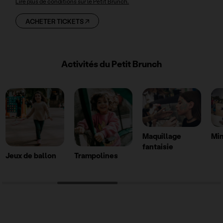
Lire plus de conditions sur le Petit Brunch.
ACHETER TICKETS
Activités du Petit Brunch
Maquillage
Min
fantaisie
Jeux de ballon
Trampolines