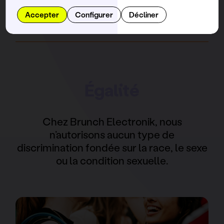
Accepter
Configurer
Décliner
Égalité
Chez Brunch Electronik, nous
n’autorisons aucun type de
discrimination fondée sur la race, le sexe
ou la condition sexuelle.