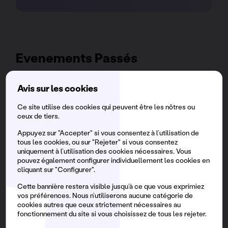
Evenements Passés
Avis sur les cookies
PARIS #2
Ce site utilise des cookies qui peuvent être les nôtres ou
ceux de tiers.
14 JUIN, 2026
Appuyez sur "Accepter" si vous consentez à l’utilisation de
Hippodrome Paris-Vincennes — 13:00 - 22:00hs.
tous les cookies, ou sur "Rejeter" si vous consentez
uniquement à l’utilisation des cookies nécessaires. Vous
PAUL KALKBRENNER
pouvez également configurer individuellement les cookies en
cliquant sur "Configurer".
WHOMADEWHO
Cette bannière restera visible jusqu’à ce que vous exprimiez
RIVO
vos préférences. Nous n’utiliserons aucune catégorie de
AVANGART TABLDOT
cookies autres que ceux strictement nécessaires au
RAPHAEL PALACCI
fonctionnement du site si vous choisissez de tous les rejeter.