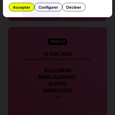
Accepter
Configurer
Décliner
PARIS #1
13 JUIN, 2026
Hippodrome Paris-Vincennes — 13:00 - 23:00hs.
SOLOMUN
MIND AGAINST
BUTCH
VANROOSE