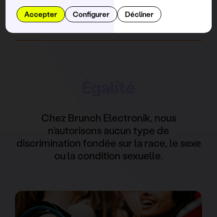
Accepter
Configurer
Décliner
Égalité
Chez Brunch Electronik, nous
n’autorisons aucun type de
discrimination fondée sur la race, le sexe
ou la condition sexuelle.