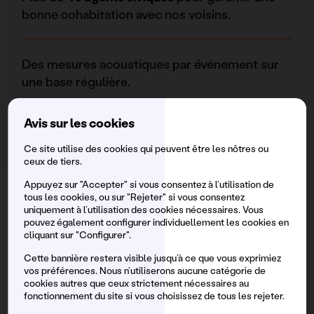
bonne cohabitation avec nos voisins.
Des mesures acoustiques par événement sur
une base régulière.
Avis sur les cookies
Social Fooding est la fondation du festival qui
vise à réduire la faim à Barcelone en collectant
Ce site utilise des cookies qui peuvent être les nôtres ou
ceux de tiers.
les excédents alimentaires des restaurants
collaborateurs et en les distribuant, par
Appuyez sur "Accepter" si vous consentez à l’utilisation de
tous les cookies, ou sur "Rejeter" si vous consentez
l’intermédiaire de bénévoles, à diverses
uniquement à l’utilisation des cookies nécessaires. Vous
associations et ONG de la ville. Nous avons
pouvez également configurer individuellement les cookies en
récupéré plus de 37 tonnes de nourriture.
cliquant sur "Configurer".
Cette bannière restera visible jusqu’à ce que vous exprimiez
vos préférences. Nous n’utiliserons aucune catégorie de
cookies autres que ceux strictement nécessaires au
fonctionnement du site si vous choisissez de tous les rejeter.