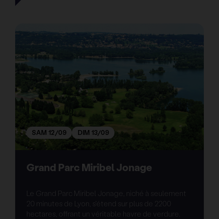
SAM 12/09
DIM 13/09
Grand Parc Miribel Jonage
Le Grand Parc Miribel Jonage, niché à seulement
20 minutes de Lyon, s'étend sur plus de 2200
hectares, offrant un véritable havre de verdure.