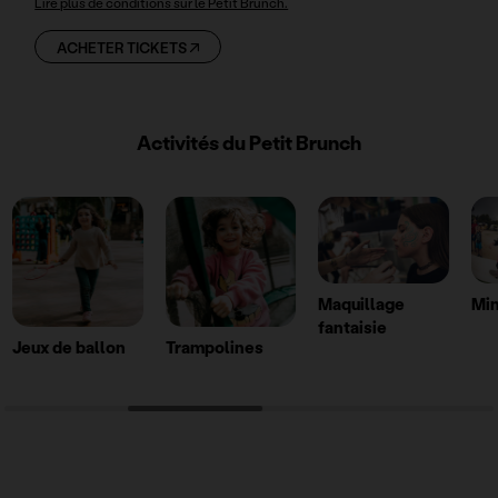
Lire plus de conditions sur le Petit Brunch.
ACHETER TICKETS
Activités du Petit Brunch
Maquillage
Min
fantaisie
Jeux de ballon
Trampolines